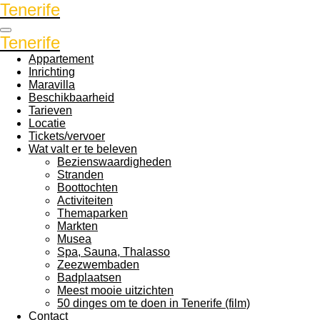
Tenerife
Ga
direct
naar
Tenerife
de
Appartement
hoofdinhoud
Inrichting
Maravilla
Beschikbaarheid
Tarieven
Locatie
Tickets/vervoer
Wat valt er te beleven
Bezienswaardigheden
Stranden
Boottochten
Activiteiten
Themaparken
Markten
Musea
Spa, Sauna, Thalasso
Zeezwembaden
Badplaatsen
Meest mooie uitzichten
50 dinges om te doen in Tenerife (film)
Contact