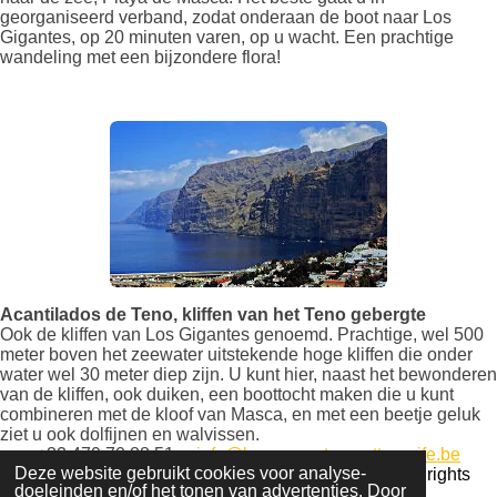
georganiseerd verband, zodat onderaan de boot naar Los
Gigantes, op 20 minuten varen, op u wacht. Een prachtige
wandeling met een bijzondere flora!
Acantilados de Teno, kliffen van het Teno gebergte
Ook de kliffen van Los Gigantes genoemd. Prachtige, wel 500
meter boven het zeewater uitstekende hoge kliffen die onder
water wel 30 meter diep zijn. U kunt hier, naast het bewonderen
van de kliffen, ook duiken, een boottocht maken die u kunt
combineren met de kloof van Masca, en met een beetje geluk
ziet u ook dolfijnen en walvissen.
+32 479 70 88 51
info@huurappartementtenerife.be
Deze website gebruikt cookies voor analyse-
Copyright © 2022 huurappartementtenerife.be - All rights
doeleinden en/of het tonen van advertenties. Door
reserved - Website by Vanschoren Mireille