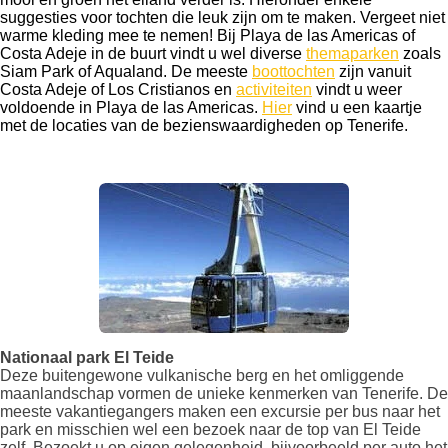
suggesties voor tochten die leuk zijn om te maken. Vergeet niet
warme kleding mee te nemen! Bij Playa de las Americas of
Costa Adeje in de buurt vindt u wel diverse
themaparken
zoals
Siam Park of Aqualand. De meeste
boottochten
zijn vanuit
Costa Adeje of Los Cristianos en
activiteiten
vindt u weer
voldoende in Playa de las Americas.
Hier
vind u een kaartje
met de locaties van de bezienswaardigheden op Tenerife.
Nationaal park El Teide
Deze buitengewone vulkanische berg en het omliggende
maanlandschap vormen de unieke kenmerken van Tenerife. De
meeste vakantiegangers maken een excursie per bus naar het
park en misschien wel een bezoek naar de top van El Teide
zelf. Bezoekt u op eigen gelegenheid, bijvoorbeeld per auto het