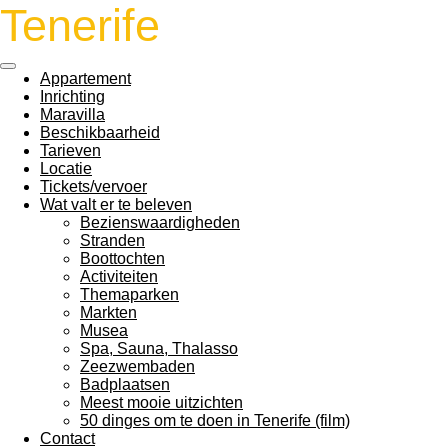
Tenerife
Ga
direct
naar
de
Appartement
hoofdinhoud
Inrichting
Maravilla
Beschikbaarheid
Tarieven
Locatie
Tickets/vervoer
Wat valt er te beleven
Bezienswaardigheden
Stranden
Boottochten
Activiteiten
Themaparken
Markten
Musea
Spa, Sauna, Thalasso
Zeezwembaden
Badplaatsen
Meest mooie uitzichten
50 dinges om te doen in Tenerife (film)
Contact